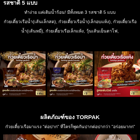
รสชาติ 5 แบบ
ทำง่าย แค่เติมน้ำร้อน! มีทั้งหมด 3 รสชาติ 5 แบบ
ก๋วยเตี๋ยวเรือน้ำ(เส้นเล็กสด), ก๋วยเตี๋ยวเรือน้ำ(เล็กอบแห้ง), ก๋วยเตี๋ยวเรือ
น้ำ(เส้นหมี่), ก๋วยเตี๋ยวเรือเล็กแห้ง, วุ้นเส้นเย็นตาโฟ,
ผลิตภัณฑ์ของ TORPAK
ก๋วยเตี๋ยวเรือมาแรง "ต่อปาก" ที่ใครก็พูดกันปากต่อปากว่า "อร่อยมากก"