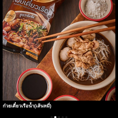
ก๋วยเตี๋ยวเรือน้ำ(เส้นหมี่)